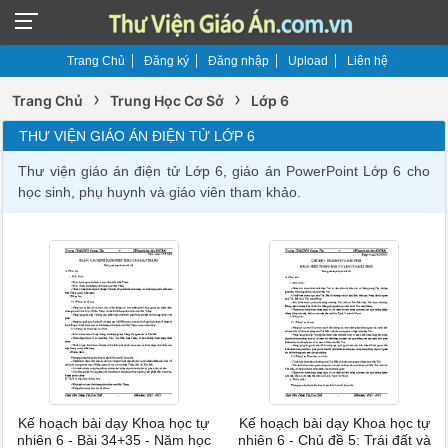
Trang Chủ
Đăng ký
Đăng nhập
Upload
Liên hệ
›
›
Trang Chủ
Trung Học Cơ Sở
Lớp 6
THƯ VIỆN GIÁO ÁN ĐIỆN TỬ LỚP 6
Thư viện giáo án điện tử Lớp 6, giáo án PowerPoint Lớp 6 cho
học sinh, phụ huynh và giáo viên tham khảo.
Kế hoạch bài dạy Khoa học tự
Kế hoạch bài dạy Khoa học tự
nhiên 6 - Bài 34+35 - Năm học
nhiên 6 - Chủ đề 5: Trái đất và