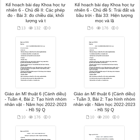
Kế hoạch bài dạy Khoa học tự
Kế hoạch bài dạy Khoa học tự
nhiên 6 - Chủ đề II: Các phép
nhiên 6 - Chủ đề 5: Trái đất và
đo - Bài 3: đo chiều dài, khối
bầu trời - Bài 33: Hiện tượng
lượng và t
mọc và lặ
13
132
0
6
176
0
Giáo án Mĩ thuật 6 (Cánh diều)
Giáo án Mĩ thuật 6 (Cánh diều)
- Tuần 4, Bài 2: Tạo hình nhóm
- Tuần 3, Bài 2: Tạo hình nhóm
nhân vật - Năm học 2022-2023
nhân vật - Năm học 2022-2023
- Hồ Sỹ Q
- Hồ Sỹ Q
10
176
0
10
200
0