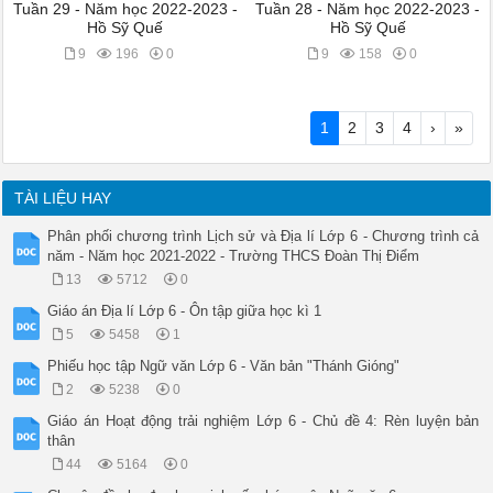
Tuần 29 - Năm học 2022-2023 -
Tuần 28 - Năm học 2022-2023 -
Hồ Sỹ Quế
Hồ Sỹ Quế
9
196
0
9
158
0
1
2
3
4
›
»
TÀI LIỆU HAY
Phân phối chương trình Lịch sử và Địa lí Lớp 6 - Chương trình cả
năm - Năm học 2021-2022 - Trường THCS Đoàn Thị Điểm
13
5712
0
Giáo án Địa lí Lớp 6 - Ôn tập giữa học kì 1
5
5458
1
Phiếu học tập Ngữ văn Lớp 6 - Văn bản "Thánh Gióng"
2
5238
0
Giáo án Hoạt động trải nghiệm Lớp 6 - Chủ đề 4: Rèn luyện bản
thân
44
5164
0