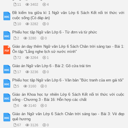
11
3402
4
Đề kiểm tra giữa kì 1 Ngữ văn Lớp 6 Sách Kết nối tri thức với
cuộc sống (Có đáp án)
10
3282
0
Phiếu học tập Ngữ văn Lớp 6 - Từ đơn và từ phức
2
3280
0
Giáo án dạy thêm Ngữ văn Lớp 6 Sách Chân trời sáng tạo - Bài 1:
Ôn tập "Lắng nghe lịch sử nước mình"
72
3264
1
Giáo án Ngữ văn Lớp 6 - Bài 2: Gõ cửa trái tim
17
3236
0
Phiếu học tập Ngữ văn Lớp 6 - Văn bản "Bức tranh của em gái tôi"
5
3160
0
Giáo án Khoa học tự nhiên Lớp 6 Sách Kết nối tri thức với cuộc
sống - Chương 3 - Bài 16: Hỗn hợp các chất
6
3140
0
Giáo án Ngữ văn Lớp 6 Sách Chân trời sáng tạo - Bài 3: Vẻ đẹp
quê hương
67
3126
0