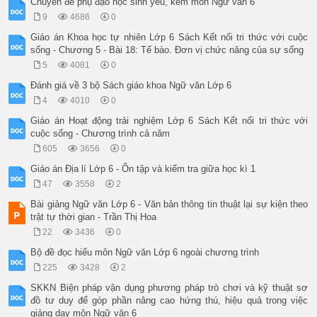
Chuyên đề phụ đạo học sinh yếu, kém môn Ngữ văn 6
9
4686
0
Giáo án Khoa học tự nhiên Lớp 6 Sách Kết nối tri thức với cuộc
sống - Chương 5 - Bài 18: Tế bào. Đơn vị chức năng của sự sống
5
4081
0
Đánh giá về 3 bộ Sách giáo khoa Ngữ văn Lớp 6
4
4010
0
Giáo án Hoạt động trải nghiệm Lớp 6 Sách Kết nối tri thức với
cuộc sống - Chương trình cả năm
605
3656
0
Giáo án Địa lí Lớp 6 - Ôn tập và kiểm tra giữa học kì 1
47
3558
2
Bài giảng Ngữ văn Lớp 6 - Văn bản thông tin thuật lại sự kiện theo
trật tự thời gian - Trần Thị Hoa
22
3436
0
Bộ đề đọc hiểu môn Ngữ văn Lớp 6 ngoài chương trình
225
3428
2
SKKN Biện pháp vận dụng phương pháp trò chơi và kỹ thuật sơ
đồ tư duy để góp phần nâng cao hứng thú, hiệu quả trong việc
giảng dạy môn Ngữ văn 6