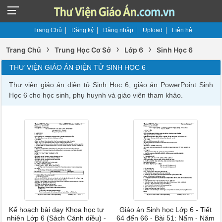
Trang Chủ
Đăng ký
Đăng nhập
Upload
Liên hệ
›
›
›
Trang Chủ
Trung Học Cơ Sở
Lớp 6
Sinh Học 6
THƯ VIỆN GIÁO ÁN ĐIỆN TỬ SINH HỌC 6
Thư viện giáo án điện tử Sinh Học 6, giáo án PowerPoint Sinh
Học 6 cho học sinh, phụ huynh và giáo viên tham khảo.
Kế hoạch bài dạy Khoa học tự
Giáo án Sinh học Lớp 6 - Tiết
nhiên Lớp 6 (Sách Cánh diều) -
64 đến 66 - Bài 51: Nấm - Năm