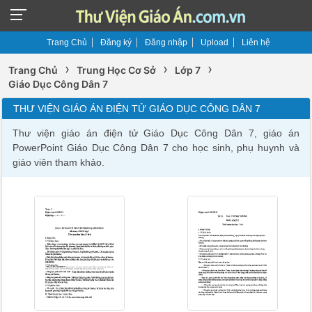
Trang Chủ
Đăng ký
Đăng nhập
Upload
Liên hệ
›
›
›
Trang Chủ
Trung Học Cơ Sở
Lớp 7
Giáo Dục Công Dân 7
THƯ VIỆN GIÁO ÁN ĐIỆN TỬ GIÁO DỤC CÔNG DÂN 7
Thư viện giáo án điện tử Giáo Dục Công Dân 7, giáo án
PowerPoint Giáo Dục Công Dân 7 cho học sinh, phụ huynh và
giáo viên tham khảo.