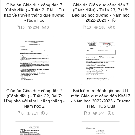
Giáo án Giáo dục công dân 7
Giáo án Giáo dục công dân 7
(Cánh diều) - Tuần 2, Bài 1: Tự
(Cánh diều) - Tuần 23, Bài 8:
hào về truyền thống quê hương
Bạo lực học đường - Năm học
- Năm học
2022-2023 - Hồ
10
234
0
10
188
0
Giáo án Giáo dục công dân 7
Bài kiểm tra đánh giá học kì I
(Cánh diều) - Tuần 22, Bài 7:
môn Giáo dục công dân Khối 7
Ứng phó với tâm lí căng thẳng -
- Năm học 2022-2023 - Trường
Năm học 2
TH&THCS Qua
6
214
0
3
144
0