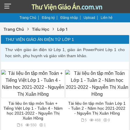
Trang Chủ
Đăng ký
Đăng nhập
Upload
Liên hệ
›
›
Trang Chủ
Tiểu Học
Lớp 1
THƯ VIỆN GIÁO ÁN ĐIỆN TỬ LỚP 1
Thư viện giáo án điện tử Lớp 1, giáo án PowerPoint Lớp 1 cho
học sinh, phụ huynh và giáo viên tham khảo.
Tài liệu ôn tập môn Toán +
Tài liệu ôn tập môn Toán Lớp 1
Tiếng Việt Lớp 1 - Tuần 4 - Năm
- Tuần 2 - Năm học 2021-2022
học 2021-2022 - Nguyễn Thị
- Nguyễn Thị Xuân Hồng
Xuân Hồng
5
468
0
6
550
1