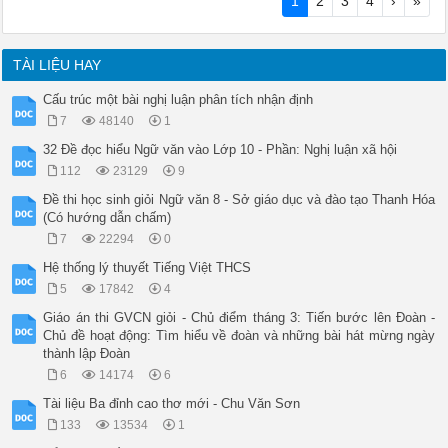
1
2
3
4
›
»
TÀI LIỆU HAY
Cấu trúc một bài nghị luận phân tích nhận định
7
48140
1
32 Đề đọc hiểu Ngữ văn vào Lớp 10 - Phần: Nghị luận xã hội
112
23129
9
Đề thi học sinh giỏi Ngữ văn 8 - Sở giáo dục và đào tạo Thanh Hóa
(Có hướng dẫn chấm)
7
22294
0
Hệ thống lý thuyết Tiếng Việt THCS
5
17842
4
Giáo án thi GVCN giỏi - Chủ điểm tháng 3: Tiến bước lên Đoàn -
Chủ đề hoạt động: Tìm hiểu về đoàn và những bài hát mừng ngày
thành lập Đoàn
6
14174
6
Tài liệu Ba đỉnh cao thơ mới - Chu Văn Sơn
133
13534
1