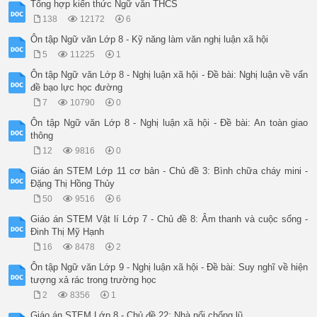
Tổng hợp kiến thức Ngữ văn THCS
138
12172
6
Ôn tập Ngữ văn Lớp 8 - Kỹ năng làm văn nghị luận xã hội
5
11225
1
Ôn tập Ngữ văn Lớp 8 - Nghị luận xã hội - Đề bài: Nghị luận về vấn
đề bạo lực học đường
7
10790
0
Ôn tập Ngữ văn Lớp 8 - Nghị luận xã hội - Đề bài: An toàn giao
thông
12
9816
0
Giáo án STEM Lớp 11 cơ bản - Chủ đề 3: Bình chữa cháy mini -
Đặng Thị Hồng Thủy
50
9516
6
Giáo án STEM Vật lí Lớp 7 - Chủ đề 8: Âm thanh và cuộc sống -
Đinh Thị Mỹ Hạnh
16
8478
2
Ôn tập Ngữ văn Lớp 9 - Nghị luận xã hội - Đề bài: Suy nghĩ về hiện
tượng xả rác trong trường học
2
8356
1
Giáo án STEM Lớp 8 - Chủ đề 22: Nhà nổi chống lũ