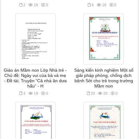
2
16
0
4
16
0
Giáo án Mầm non Lớp Nhà trẻ -
Sáng kiến kinh nghiệm Một số
Chủ đề: Ngày vui của bà và mẹ
giải pháp phòng, chống dịch
- Đề tài: Truyện “Cả nhà ăn dưa
bệnh Sởi cho trẻ trong trường
hấu” - H
Mầm non
3
16
0
33
20
0