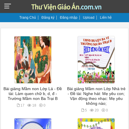
Trang Chủ
Đăng ký
Đăng nhập
Upload
Liên hệ
Bài giảng Mầm non Lớp Lá - Đề
Bài giảng Mầm non Lớp Nhà trẻ
tài: Làm quen chữ b, d, đ -
- Đề tài: Nghe hát: Mẹ yêu con;
Trường Mầm non Ba Trại B
Vận động theo nhạc: Mẹ yêu
không nào;
17
18
0
5
20
0