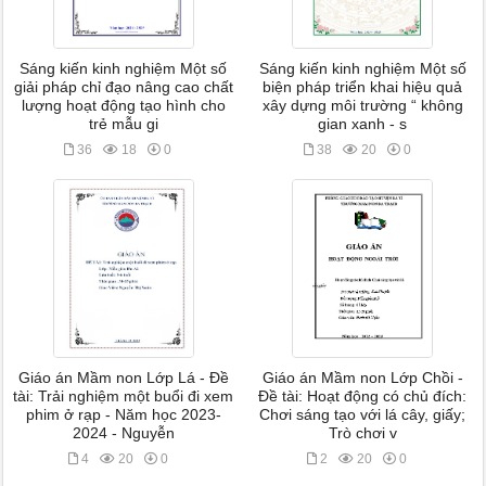
Sáng kiến kinh nghiệm Một số
Sáng kiến kinh nghiệm Một số
giải pháp chỉ đạo nâng cao chất
biện pháp triển khai hiệu quả
lượng hoạt động tạo hình cho
xây dựng môi trường “ không
trẻ mẫu gi
gian xanh - s
36
18
0
38
20
0
Giáo án Mầm non Lớp Lá - Đề
Giáo án Mầm non Lớp Chồi -
tài: Trải nghiệm một buổi đi xem
Đề tài: Hoạt động có chủ đích:
phim ở rạp - Năm học 2023-
Chơi sáng tạo với lá cây, giấy;
2024 - Nguyễn
Trò chơi v
4
20
0
2
20
0