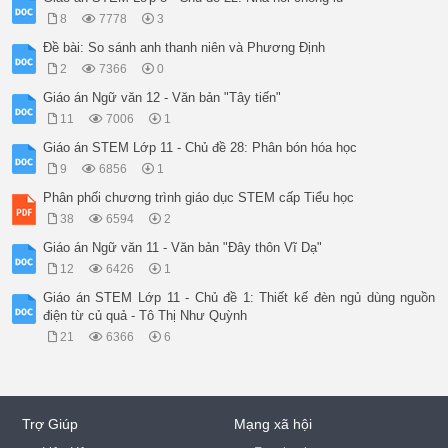
8
7778
3
Đề bài: So sánh anh thanh niên và Phương Định
2
7366
0
Giáo án Ngữ văn 12 - Văn bản "Tây tiến"
11
7006
1
Giáo án STEM Lớp 11 - Chủ đề 28: Phân bón hóa học
9
6856
1
Phân phối chương trình giáo dục STEM cấp Tiểu học
38
6594
2
Giáo án Ngữ văn 11 - Văn bản "Đây thôn Vĩ Dạ"
12
6426
1
Giáo án STEM Lớp 11 - Chủ đề 1: Thiết kế đèn ngủ dùng nguồn
điện từ củ quả - Tô Thị Như Quỳnh
21
6366
6
Trợ Giúp
Mạng xã hội