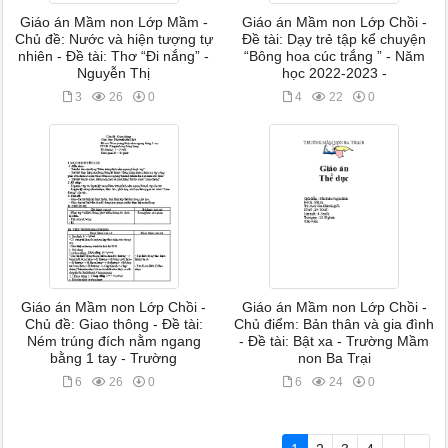
Giáo án Mầm non Lớp Mầm -
Giáo án Mầm non Lớp Chồi -
Chủ đề: Nước và hiện tượng tự
Đề tài: Dạy trẻ tập kể chuyện
nhiên - Đề tài: Thơ “Đi nắng” -
“Bông hoa cúc trắng ” - Năm
Nguyễn Thị
học 2022-2023 -
3
26
0
4
22
0
Giáo án Mầm non Lớp Chồi -
Giáo án Mầm non Lớp Chồi -
Chủ đề: Giao thông - Đề tài:
Chủ điểm: Bản thân và gia đình
Ném trúng đích nằm ngang
- Đề tài: Bật xa - Trường Mầm
bằng 1 tay - Trường
non Ba Trại
6
26
0
6
24
0