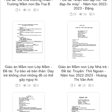
Trường Mầm non Ba Trại B
đạp-Xe máy” - Năm học 2022-
2023 - Đặng
9
16
0
26
16
0
Giáo án Mầm non Lớp Mầm -
Giáo án Mầm non Lớp Nhà trẻ -
Đề tài: Tự bảo vệ bản thân: Dạy
Đề tài: Truyện: Thỏ Ngoan -
trẻ không chơi những đồ có thể
Năm học 2022-2023 - Hoàng
gây nguy hi
Thị Vân Anh
3
16
0
4
16
0