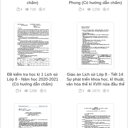
chấm)
Phong (Có hướng dẫn chấm)
4
726
0
4
1258
0
Đề kiểm tra học kì 1 Lịch sử
Giáo án Lịch sử Lớp 8 - Tiết 14:
Lớp 8 - Năm học 2020-2021
Sự phát triển khoa học, kĩ thuật,
(Có hướng dẫn chấm)
văn hóa thế kỉ XVIII nửa đầu thế
8
1286
0
5
1870
0