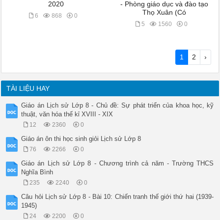
2020
- Phòng giáo dục và đào tạo
Thọ Xuân (Có
6
868
0
5
1560
0
1
2
›
TÀI LIỆU HAY
Giáo án Lịch sử Lớp 8 - Chủ đề: Sự phát triển của khoa học, kỹ
thuật, văn hóa thế kỉ XVIII - XIX
12
2360
0
Giáo án ôn thi học sinh giỏi Lịch sử Lớp 8
76
2266
0
Giáo án Lịch sử Lớp 8 - Chương trình cả năm - Trường THCS
Nghĩa Bình
235
2240
0
Câu hỏi Lịch sử Lớp 8 - Bài 10: Chiến tranh thế giới thứ hai (1939-
1945)
24
2200
0