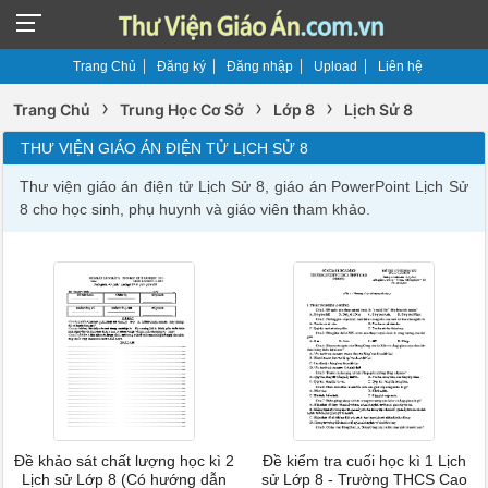
Trang Chủ
Đăng ký
Đăng nhập
Upload
Liên hệ
›
›
›
Trang Chủ
Trung Học Cơ Sở
Lớp 8
Lịch Sử 8
THƯ VIỆN GIÁO ÁN ĐIỆN TỬ LỊCH SỬ 8
Thư viện giáo án điện tử Lịch Sử 8, giáo án PowerPoint Lịch Sử
8 cho học sinh, phụ huynh và giáo viên tham khảo.
Đề khảo sát chất lượng học kì 2
Đề kiểm tra cuối học kì 1 Lịch
Lịch sử Lớp 8 (Có hướng dẫn
sử Lớp 8 - Trường THCS Cao