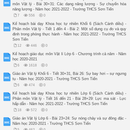
môn Vật lý - Bài 30+31: Các dạng năng lượng - Sự chuyển hóa
năng lượng - Năm học 2021-2022 - Trường THCS Sơn Tiến
7
556
0
Kế hoạch bài dạy Khoa học tự nhiên Khối 6 (Sách Cánh diều) -
Phân môn Vật lý - Tiết 1 đến 4 - Bài 2: Một số dụng cụ đo và quy
định trong phòng thực hành - Năm học 2021-2022 - Trường THCS
Sơn Tiến
12
446
0
Kế hoạch giáo dục môn Vật lí Lớp 6 - Chương trình cả năm - Năm
học 2020-2021
6
1618
0
Giáo án Vật lý Khối 6 - Tiết 30+31, Bài 26: Sự bay hơi – sự ngưng
tụ - Năm học 2020-2021 - Trường THCS Sơn Tiến
6
474
0
Kế hoạch bài dạy Khoa học tự nhiên Lớp 6 (Sách Cánh diều) -
Phân môn Vật lý - Tiết 16 đến 21 - Bài 28+29: Lực ma sát - Lực
hấp dẫn - Năm học 2021-2022 - Trường THCS Sơn Tiến
18
572
0
Giáo án Vật lý Lớp 6 - Bài 23+24: Sự nóng chảy và sự đông đặc -
Năm học 2020-2021 - Trường THCS Sơn Tiến
5
462
0