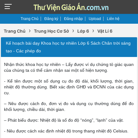
Trang Chủ
Đăng ký
Đăng nhập
Upload
Liên hệ
›
›
›
Trang Chủ
Trung Học Cơ Sở
Lớp 6
Vật Lí 6
Kế hoạch bài dạy Khoa học tự nhiên Lớp 6 Sách Chân trời sáng
tạo - Các phép đo
Nhận thức khoa học tự nhiên – Lấy được ví dụ chứng tỏ giác quan
của chúng ta có thể cảm nhận sai một số hiện tượng.
- Kể tên được một số dụng cụ đo độ dài, khối lượng, thời gian,
nhiệt độ thường dùng. Biết xác định GHĐ và ĐCNN của các dụng
cụ.
– Nêu được cách đo, đơn vị đo và dụng cụ thường dùng để đo
khối lượng, chiều dài, thời gian.
– Phát biểu được: Nhiệt độ là số đo độ “nóng”, “lạnh” của vật.
- Nêu được cách xác định nhiệt độ trong thang nhiệt độ Celsius.