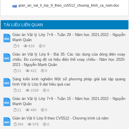
gian_an_vat_li_lop_9_theo_cv5512_chuong_trinh_ca_nam.doc
TÀI LIỆU LIÊN QUAN
Giáo án Vật lý Lớp 7+9 - Tuần 29 - Năm học 2021-2022 - Nguyễn
Mạnh Quân
9
616
0
Giáo án Vật lý Lớp 9 - Bài 35: Các tác dụng của dòng điện xoay
chiều. Đo cường độ và hiệu điện thế xoay chiều - Năm học 2020-
2021 - Nguyễn Mạnh Quân
21
422
0
Sáng kiến kinh nghiệm Một số phương pháp giải bài tập quang
hình Vật lý Lớp 9 đạt hiệu quả cao
12
1028
0
Giáo án Vật lý Lớp 7+9 - Tuần 15 - Năm học 2021-2022 - Nguyễn
Mạnh Quân
21
484
0
Gián án Vật lí Lớp 9 theo CV5512 - Chương trình cả năm
394
978
0