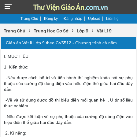
Trang Chủ
Đăng ký
Đăng nhập
Upload
Liên hệ
›
›
›
Trang Chủ
Trung Học Cơ Sở
Lớp 9
Vật Lí 9
Gián án Vật lí Lớp 9 theo CV5512 - Chương trình cả năm
I. MỤC TIÊU:
1. Kiến thức:
-Nêu được cách bố trí và tiến hành thí nghiệm khảo sát sự phụ
thuộc của cường độ dòng điện vào hiệu điện thế giữa hai đầu dây
dẫn.
-Vẽ và sử dụng được đồ thị biểu diễn mối quan hệ I, U từ số liệu
thực nghiệm.
-Nêu được kết luận về sự phụ thuộc của cường độ dòng điện vào
hiệu điện thế giữa hai đầu dây dẫn.
2. Kĩ năng: