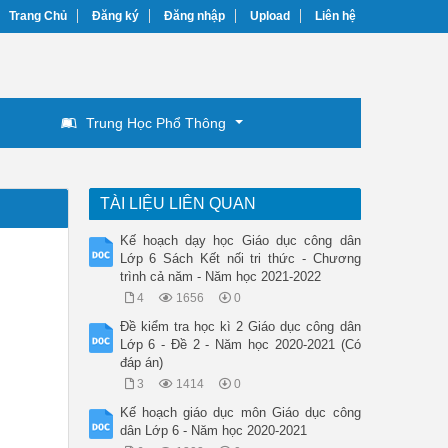
Trang Chủ
Đăng ký
Đăng nhập
Upload
Liên hệ
Trung Học Phổ Thông
TÀI LIỆU LIÊN QUAN
Kế hoạch dạy học Giáo dục công dân
Lớp 6 Sách Kết nối tri thức - Chương
trình cả năm - Năm học 2021-2022
4
1656
0
Đề kiểm tra học kì 2 Giáo dục công dân
Lớp 6 - Đề 2 - Năm học 2020-2021 (Có
đáp án)
3
1414
0
Kế hoạch giáo dục môn Giáo dục công
dân Lớp 6 - Năm học 2020-2021