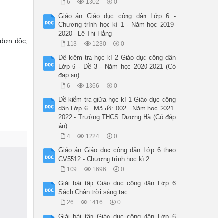
6
1302
0
Giáo án Giáo dục công dân Lớp 6 -
Chương trình học kì 1 - Năm học 2019-
2020 - Lê Thị Hằng
 đơn độc,
113
1230
0
Đề kiểm tra học kì 2 Giáo dục công dân
Lớp 6 - Đề 3 - Năm học 2020-2021 (Có
đáp án)
6
1366
0
Đề kiểm tra giữa học kì 1 Giáo dục công
dân Lớp 6 - Mã đề: 002 - Năm học 2021-
2022 - Trường THCS Dương Hà (Có đáp
án)
4
1224
0
Giáo án Giáo dục công dân Lớp 6 theo
CV5512 - Chương trình học kì 2
109
1696
0
Giải bài tập Giáo dục công dân Lớp 6
Sách Chân trời sáng tạo
26
1416
0
Giải bài tập Giáo dục công dân Lớp 6