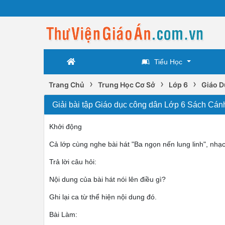
Tiểu Học
›
›
›
Trang Chủ
Trung Học Cơ Sở
Lớp 6
Giáo D
Giải bài tập Giáo dục công dân Lớp 6 Sách Cán
Khởi động
Cả lớp cùng nghe bài hát "Ba ngọn nến lung linh", nhạc
Trả lời câu hỏi:
Nội dung của bài hát nói lên điều gì?
Ghi lại ca từ thể hiện nội dung đó.
Bài Làm: