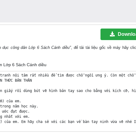
Downlo
áo dục công dân Lớp 6 Sách Cánh diều"
, để tải tài liệu gốc về máy hãy cli
dân Lớp 6 Sách Cánh diều
trống khác lại rơi đúng vào cạnh bạn thân tôi. Hành trình của chúng tôi sẽ dừng chân tại ba địa điểm. Xe bon bon trên đường lăn bánh, trong lúc ngồi trên xe, cô bạn lớp trưởng xinh xắn mà chúng tôi thường gọi là “vịt” đã cất lên cho mọi người cùng hát một bài hát tập thể. “Lớp chúng mình rất rất vui...” là lời của bài hát ấy. Bíp ! Bíp ! “Ồ ...” Cả lớp ồ lên vì xe đã dừng lại, địa điểm đầu tiên là vào thăm quê hương của Bác Hồ kính yêu. Đây không phải là lần đầu tiên tôi đến đây nhưng là lần đầu tiên, tôi 