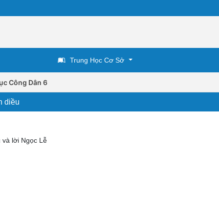
Trung Học Cơ Sở
ục Công Dân 6
h diều
 và lời Ngọc Lễ