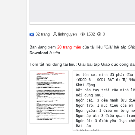
32 trang
linhnguyen
1502
0
Bạn đang xem
20 trang mẫu
của tài liệu
"Giải bài tập Gi
Download
ở trên
Tóm tắt nội dung tài liệu: Giải bài tập Giáo dục công 
ớc lên xe, mình đã phải đấu tranh nội tâm rất nhiều để tìm được chỗ ngồi ưng ý. Còn một chỗ ở cuối xe, nhưng mình còn bị say xe nữa, nên không thể liều ngồi cuối, nếu mà say xe thật thì buổi đi chơi này coi như đứt. Một chỗ 