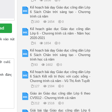
4
1656
0
Kế hoạch bài dạy Giáo dục công dân Lớp
6 Sách Chân trời sáng tạo - Chương
trình cả năm
160
1654
0
ad
Kế hoạch giáo dục Giáo dục công dân
Lớp 6 - Chương trình cả năm - Năm học
2020-2021
ck vào nút
6
1654
0
Kế hoạch bài dạy Giáo dục công dân Lớp
6 Sách Chân trời sáng tạo - Chương
trình học cả năm
cùng đi với các bạn của tôi. Tôi là một người khá sợ độ cao nhưng không biết hôm nay tại sao mà tôi lại thấy sung sức leo lên không biết. Tôi còn để ý thấy thằng bạn đó còn đếm từng bậc cầu thang nữa chứ. Không biết hắn có điên không nữa. Từ trên núi nhìn xuống, cảnh vật thật đẹp, mây núi nước sông, hòa quyện vào dòng người đi – đến, làm cho nơi đây trở nên thiêng liêng vô cùng. Sau chuyến đi ấy, tôi đã viết lên những dòng nhật ký này, những dòng nhật ký mà tôi đã không dự định trước về trải nghiệm lần đầu
93
1602
0
Kế hoạch bài dạy Giáo dục công dân Lớp
6 Sách Kết nối tri thức với cuộc sống -
Chương trình cả năm - Vũ Thị Ánh Tuyết
127
1594
0
Giáo án Giáo dục công dân Lớp 6 theo
CV5512 - Chương trình cả năm
212
1516
0
Giải bài tập Giáo dục công dân Lớp 6