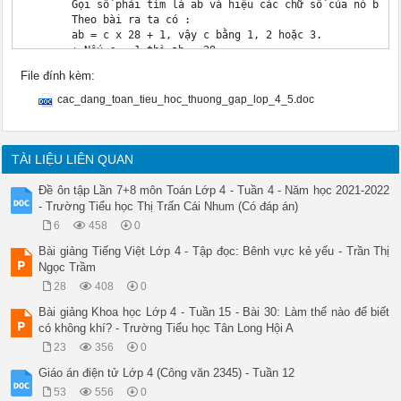
File đính kèm:
cac_dang_toan_tieu_hoc_thuong_gap_lop_4_5.doc
TÀI LIỆU LIÊN QUAN
Đề ôn tập Lần 7+8 môn Toán Lớp 4 - Tuần 4 - Năm học 2021-2022
- Trường Tiểu học Thị Trấn Cái Nhum (Có đáp án)
6
458
0
Bài giảng Tiếng Việt Lớp 4 - Tập đọc: Bênh vực kẻ yếu - Trần Thị
Ngọc Trầm
28
408
0
Bài giảng Khoa học Lớp 4 - Tuần 15 - Bài 30: Làm thế nào để biết
có không khí? - Trường Tiểu học Tân Long Hội A
23
356
0
Giáo án điện tử Lớp 4 (Công văn 2345) - Tuần 12
53
556
0